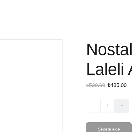
Nostal
Lalel
₺520.00
₺485.00
-
+
Sepete ekle