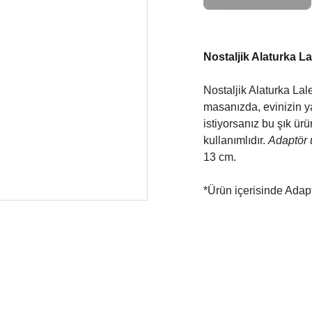
Nostaljik Alaturka L
Nostaljik Alaturka La
masanızda, evinizin ya
istiyorsanız bu şık ür
kullanımlıdır.
Adaptör u
13 cm.
*Ürün içerisinde Adap