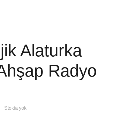
YÖREM TV
İLETİŞİM
jik Alaturka
i Ahşap Radyo
Stokta yok